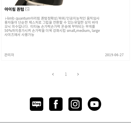
아이림 퀀텀
i-limb quantum아리림 퀀텀정확성/파워/인공지능적인 움직임사
용자들이 단순한 제스처로 그립을 전환할 수 있는유일한 상지 바이
오닉 의수입니다. 티타늄 손가락손가락 운송에 부하되는 무게를
50%까지증가시켜 손가락을 더욱 강화시킴 small,medium, large
사이즈에서 사용가능
관리자
2019-06-27
1